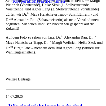
Kooperationspartner*innen
Schritte mit unserem neuen Vorstandsteam: Neben Dr.
Margit
Weihrich (Vorsitzende), Heike Skok (1. Stellvertretende
Vorsitzende) und Agnes Lang (2. Stellvertretende Vorsitzende)
in
dürfen wir Dr.
Maya Halatcheva Trapp (Schriftführerin) und
in
Dr.
Alexandra Rau (Schatzmeisterin) als neue Vorständinnen
begrüßen. Mit neuen Impulsen blicken wir gespannt auf die
Zukunft!
in
in
Auf dem Foto zu sehen von l.n.r: Dr.
Alexandra Rau, Dr.
in
Maya Halatcheva-Trapp, Dr.
Margit Weihrich, Heike Skok und
in
Dr.
Birgit Erbe – nicht auf dem Bild Agnes Lang (virtuell zur
Wahl zugeschalten).
Weitere Beiträge:
14.07.2026