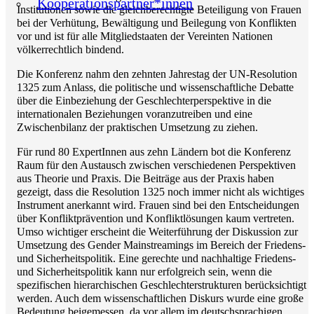
Kooperationspartner*innen
Institutionen sowie die gleichberechtigte Beteiligung von Frauen
bei der Verhütung, Bewältigung und Beilegung von Konflikten
vor und ist für alle Mitgliedstaaten der Vereinten Nationen
völkerrechtlich bindend.
Die Konferenz nahm den zehnten Jahrestag der UN-Resolution
1325 zum Anlass, die politische und wissenschaftliche Debatte
über die Einbeziehung der Geschlechterperspektive in die
internationalen Beziehungen voranzutreiben und eine
Zwischenbilanz der praktischen Umsetzung zu ziehen.
Für rund 80 ExpertInnen aus zehn Ländern bot die Konferenz
Raum für den Austausch zwischen verschiedenen Perspektiven
aus Theorie und Praxis. Die Beiträge aus der Praxis haben
gezeigt, dass die Resolution 1325 noch immer nicht als wichtiges
Instrument anerkannt wird. Frauen sind bei den Entscheidungen
über Konfliktprävention und Konfliktlösungen kaum vertreten.
Umso wichtiger erscheint die Weiterführung der Diskussion zur
Umsetzung des Gender Mainstreamings im Bereich der Friedens-
und Sicherheitspolitik. Eine gerechte und nachhaltige Friedens-
und Sicherheitspolitik kann nur erfolgreich sein, wenn die
spezifischen hierarchischen Geschlechterstrukturen berücksichtigt
werden. Auch dem wissenschaftlichen Diskurs wurde eine große
Bedeutung beigemessen, da vor allem im deutschsprachigen