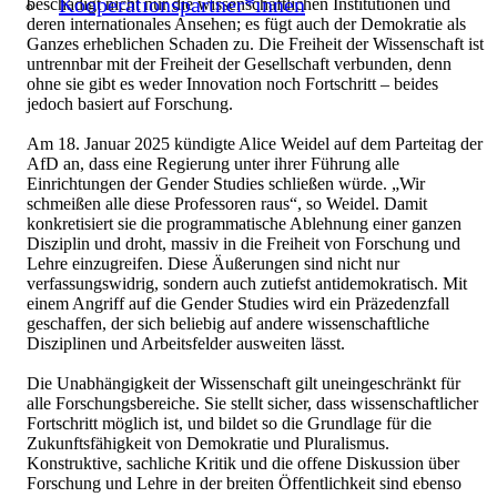
Kooperationspartner*innen
beschädigt nicht nur die wissenschaftlichen Institutionen und
deren internationales Ansehen; es fügt auch der Demokratie als
Ganzes erheblichen Schaden zu. Die Freiheit der Wissenschaft ist
untrennbar mit der Freiheit der Gesellschaft verbunden, denn
ohne sie gibt es weder Innovation noch Fortschritt – beides
jedoch basiert auf Forschung.
Am 18. Januar 2025 kündigte Alice Weidel auf dem Parteitag der
AfD an, dass eine Regierung unter ihrer Führung alle
Einrichtungen der Gender Studies schließen würde. „Wir
schmeißen alle diese Professoren raus“, so Weidel. Damit
konkretisiert sie die programmatische Ablehnung einer ganzen
Disziplin und droht, massiv in die Freiheit von Forschung und
Lehre einzugreifen. Diese Äußerungen sind nicht nur
verfassungswidrig, sondern auch zutiefst antidemokratisch. Mit
einem Angriff auf die Gender Studies wird ein Präzedenzfall
geschaffen, der sich beliebig auf andere wissenschaftliche
Disziplinen und Arbeitsfelder ausweiten lässt.
Die Unabhängigkeit der Wissenschaft gilt uneingeschränkt für
alle Forschungsbereiche. Sie stellt sicher, dass wissenschaftlicher
Fortschritt möglich ist, und bildet so die Grundlage für die
Zukunftsfähigkeit von Demokratie und Pluralismus.
Konstruktive, sachliche Kritik und die offene Diskussion über
Forschung und Lehre in der breiten Öffentlichkeit sind ebenso